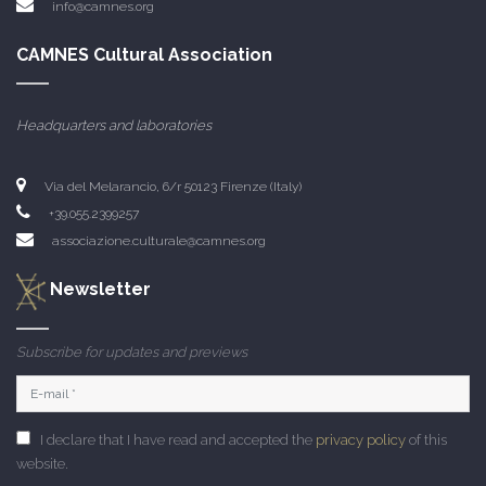
info@camnes.org
CAMNES Cultural Association
Headquarters and laboratories
Via del Melarancio, 6/r 50123 Firenze (Italy)
+39.055.2399257
associazione.culturale@camnes.org
Newsletter
Subscribe for updates and previews
I declare that I have read and accepted the
privacy policy
of this
website.