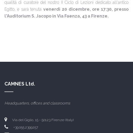
qualità di curatore del nostro II Ciclo di Lezioni dedicato all'antico
Egitto, e sarà tenuta
venerdì 20 dicembre, ore 17:30, presso
l'Auditorium S. Jacopo in Via Faenza, 43 a Firenze.
CAMNES Ltd.
Headquarters, offices and classrooms
Via del Giglio, 15 - 50123 Firenze (Italy)
+39.055.2399257