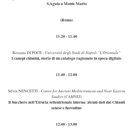
S.Agata a Monte Mario
(Roma)
11.20 - 11.40
Rossana DI POCE -
Università degli Studi di Napoli “L’Orientale”
I canopi chiusini, storia di un catalogo ragionato in epoca digitale
11.40 - 12.00
Silvia NENCETTI -
Center for Ancient Mediterranean and Near Eastern
Studies (CAMNES)
Il bucchero nell’Etruria settentrionale interna: alcuni dati dal Chianti
senese e fiorentino
12.40 - 13.00