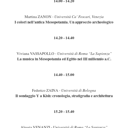
14.00 - 14.20
Martina ZANON -
Università Ca’ Foscari, Venezia
I colori nell’antica Mesopotamia. Un approccio archeologico
14.20 - 14.40
Viviana VASSAPOLLO -
Università di Roma “La Sapienza”
La musica in Mesopotamia ed Egitto nel III millennio a.C.
14.40 - 15.00
Federico ZAINA -
Università di Bologna
Il sondaggio Y a Kish: cronologia, stratigrafia e architettura
15.20 - 15.40
Alessia VENANZI -
Università di Roma “La Sapienza”